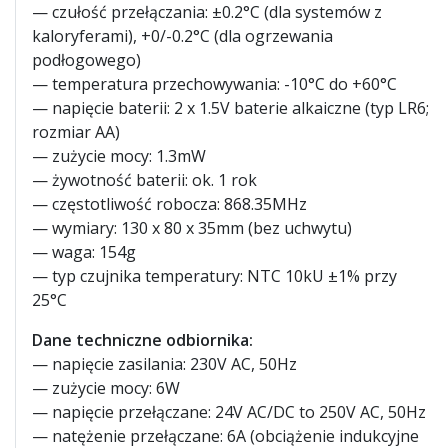
— czułość przełączania: ±0.2°C (dla systemów z
kaloryferami), +0/-0.2°C (dla ogrzewania
podłogowego)
— temperatura przechowywania: -10°C do +60°C
— napięcie baterii: 2 x 1.5V baterie alkaiczne (typ LR6;
rozmiar AA)
— zużycie mocy: 1.3mW
— żywotność baterii: ok. 1 rok
— częstotliwość robocza: 868.35MHz
— wymiary: 130 x 80 x 35mm (bez uchwytu)
— waga: 154g
— typ czujnika temperatury: NTC 10kU ±1% przy
25°C
Dane techniczne odbiornika:
— napięcie zasilania: 230V AC, 50Hz
— zużycie mocy: 6W
— napięcie przełączane: 24V AC/DC to 250V AC, 50Hz
— natężenie przełączane: 6A (obciążenie indukcyjne