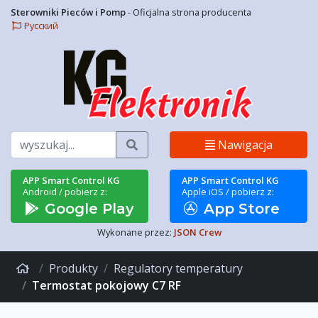
Sterowniki Pieców i Pomp
- Oficjalna strona producenta
Русский
Szukaj
Nawigacja
APP Smart Control KG
APP Smart Control KG
Android / pobierz z:
Apple iOS / pobierz z:
Google Play
App Store
Wykonane przez:
JSON Crew
Produkty
Regulatory temperatury
Termostat pokojowy C7 RF