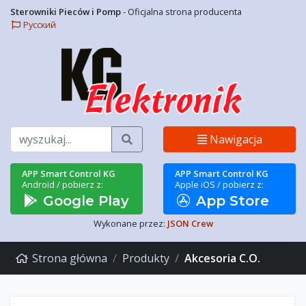
Sterowniki Pieców i Pomp
- Oficjalna strona producenta
Русский
Szukaj
Nawigacja
APP Smart Control KG
APP Smart Control KG
Android / pobierz z:
Apple iOS / pobierz z:
Google Play
App Store
Wykonane przez:
JSON Crew
Strona główna
Produkty
Akcesoria C.O.