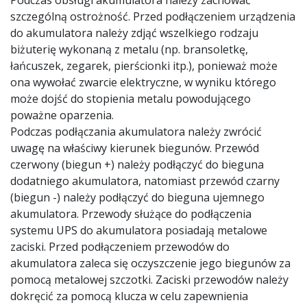
Podczas obsługi akumulatora należy zachować
szczególną ostrożność. Przed podłączeniem urządzenia
do akumulatora należy zdjąć wszelkiego rodzaju
biżuterię wykonaną z metalu (np. bransoletkę,
łańcuszek, zegarek, pierścionki itp.), ponieważ może
ona wywołać zwarcie elektryczne, w wyniku którego
może dojść do stopienia metalu powodującego
poważne oparzenia.
Podczas podłączania akumulatora należy zwrócić
uwagę na właściwy kierunek biegunów. Przewód
czerwony (biegun +) należy podłączyć do bieguna
dodatniego akumulatora, natomiast przewód czarny
(biegun -) należy podłączyć do bieguna ujemnego
akumulatora. Przewody służące do podłączenia
systemu UPS do akumulatora posiadają metalowe
zaciski. Przed podłączeniem przewodów do
akumulatora zaleca się oczyszczenie jego biegunów za
pomocą metalowej szczotki. Zaciski przewodów należy
dokręcić za pomocą klucza w celu zapewnienia