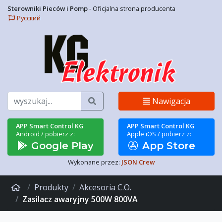
Sterowniki Pieców i Pomp
- Oficjalna strona producenta
Русский
Szukaj
Nawigacja
APP Smart Control KG
APP Smart Control KG
Android / pobierz z:
Apple iOS / pobierz z:
Google Play
App Store
Wykonane przez:
JSON Crew
Produkty
Akcesoria C.O.
Zasilacz awaryjny 500W 800VA