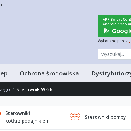
ta
APP Smart Cont
Android / pobier
Google
Wykonane przez:
lep
Ochrona środowiska
Dystrybutorz
owego
Sterownik W-26
Sterowniki
Sterowniki pompy
kotła z podajnikiem