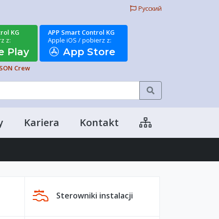
Русский
rol KG
APP Smart Control KG
z z:
Apple iOS / pobierz z:
 Play
App Store
JSON Crew
Szukaj
y
Kariera
Kontakt
Sterowniki instalacji