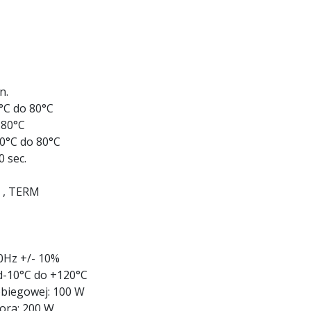
n.
°C do 80°C
 80°C
0°C do 80°C
0 sec.
D , TERM
0Hz +/- 10%
d-10°C do +120°C
obiegowej: 100 W
ora: 200 W