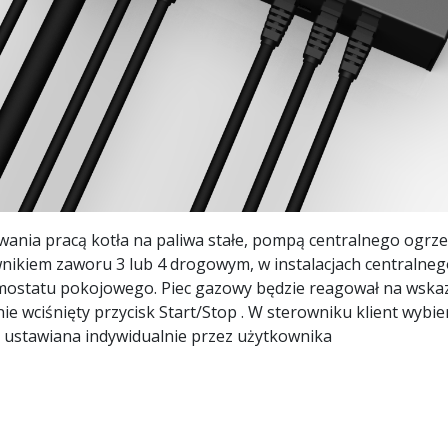
wania pracą kotła na paliwa stałe, pompą centralnego ogrz
ikiem zaworu 3 lub 4 drogowym, w instalacjach centralneg
ostatu pokojowego. Piec gazowy będzie reagował na wskaza
e wciśnięty przycisk Start/Stop . W sterowniku klient wybi
ustawiana indywidualnie przez użytkownika