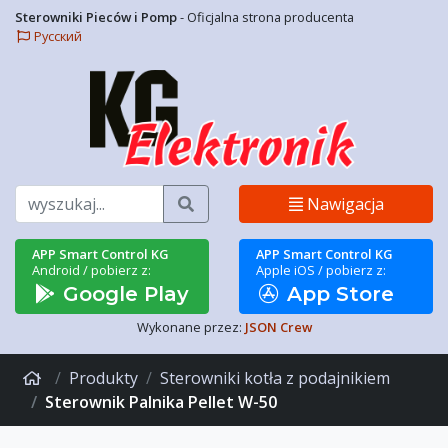
Sterowniki Pieców i Pomp
- Oficjalna strona producenta
Русский
Szukaj
Nawigacja
APP Smart Control KG
APP Smart Control KG
Android / pobierz z:
Apple iOS / pobierz z:
Google Play
App Store
Wykonane przez:
JSON Crew
Produkty
Sterowniki kotła z podajnikiem
Sterownik Palnika Pellet W-50