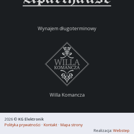
Wynajem długoterminowy
Willa Komancza
2026 ©
KG Elektronik
Polityka prywatności
·
Kontakt
·
Mapa strony
Realizacja:
Webstep