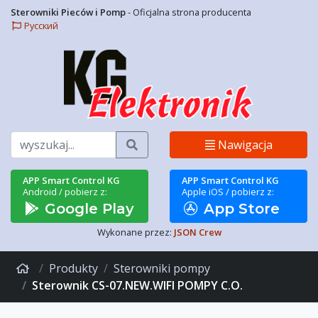
Sterowniki Pieców i Pomp
- Oficjalna strona producenta
Русский
Szukaj
Nawigacja
APP Smart Control KG
APP Smart Control KG
Android / pobierz z:
Apple iOS / pobierz z:
Google Play
App Store
Wykonane przez:
JSON Crew
Produkty
Sterowniki pompy
Sterownik CS-07.NEW.WIFI POMPY C.O.